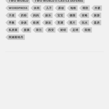
TWO WORLD
TWO WORLD II CASTLE DEFENSE
WORDPRESS
休闲
儿子
原创
地铁
塔防
外婆
天使
奶粉
妈妈
娱乐
宝宝
德国
攻略
旅游
早教
杂谈
欧洲
游泳
烹调
照片
玩水
盖房
私房菜
股票
荷兰
西安
财经
足球
阳朔
阿姆斯特丹