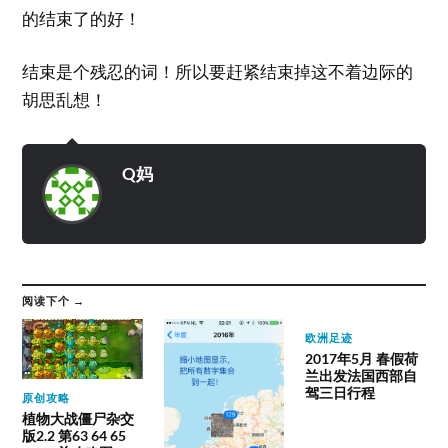
的结束了的好！
结束是个残忍的词！所以要赶紧结束掉这不着边际的
胡思乱想！
Q妈
阅读下个 →
欧洲足迹
2017年5月 春假荷
兰出发法国西部自
驾三日行程
原创攻略
植物大战僵尸杂交
版2.2 第63 64 65