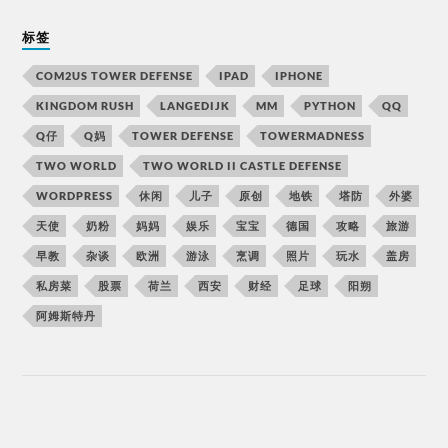
标签
COM2US TOWER DEFENSE
IPAD
IPHONE
KINGDOM RUSH
LANGEDIJK
MM
PYTHON
QQ
Q仔
Q妈
TOWER DEFENSE
TOWERMADNESS
TWO WORLD
TWO WORLD II CASTLE DEFENSE
WORDPRESS
休闲
儿子
原创
地铁
塔防
外婆
天使
奶粉
妈妈
娱乐
宝宝
德国
攻略
旅游
早教
杂谈
欧洲
游泳
烹调
照片
玩水
盖房
私房菜
股票
荷兰
西安
财经
足球
阳朔
阿姆斯特丹