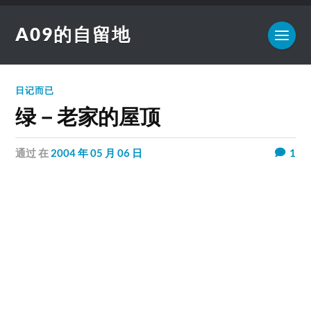
A09的自留地
日记而已
绿－老家的屋顶
通过
在
2004 年 05 月 06 日
1