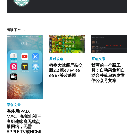
阅读下个 →
原创攻略
原创文章
植物大战僵尸杂交
我写的一个新工
版2.2 第63 64 65
具：自动采集和自
66 67关攻略图
动合并或单独发微
信公众号文章
原创文章
海外用IPAD、
MAC、智能电视三
者组建家庭无线点
播网络，无需
APPLE TV或HDMI