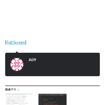
[
Full Screen
]
A09
阅读下个 →