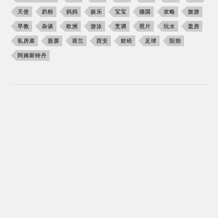
天使
奶粉
妈妈
娱乐
宝宝
德国
攻略
旅游
早教
杂谈
欧洲
游泳
烹调
照片
玩水
盖房
私房菜
股票
荷兰
西安
财经
足球
阳朔
阿姆斯特丹