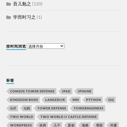
吾儿勉之
(120)
学而时习之
(1)
按时间浏览
标签
COM2US TOWER DEFENSE
IPAD
IPHONE
KINGDOM RUSH
LANGEDIJK
MM
PYTHON
QQ
Q仔
Q妈
TOWER DEFENSE
TOWERMADNESS
TWO WORLD
TWO WORLD II CASTLE DEFENSE
WORDPRESS
休闲
儿子
原创
地铁
塔防
外婆