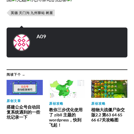
英德 天门沟 九州驿站 树屋
A09
阅读下个 →
原创文章
原创攻略
原创攻略
搭建公众号自动回
教你三步优化使用
植物大战僵尸杂交
复系统遇到的一些
了 zibll 主题的
版2.2 第63 64 65
坑记录一下
wordpress，快到
66 67关攻略图
飞起！