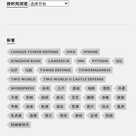
按时间浏览
标签
COM2US TOWER DEFENSE
IPAD
IPHONE
KINGDOM RUSH
LANGEDIJK
MM
PYTHON
QQ
Q仔
Q妈
TOWER DEFENSE
TOWERMADNESS
TWO WORLD
TWO WORLD II CASTLE DEFENSE
WORDPRESS
休闲
儿子
原创
地铁
塔防
外婆
天使
奶粉
妈妈
娱乐
宝宝
德国
攻略
旅游
早教
杂谈
欧洲
游泳
烹调
照片
玩水
盖房
私房菜
股票
荷兰
西安
财经
足球
阳朔
阿姆斯特丹