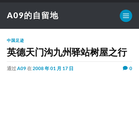
A09的自留地
中国足迹
英德天门沟九州驿站树屋之行
通过
A09
在
2008 年 01 月 17 日
0