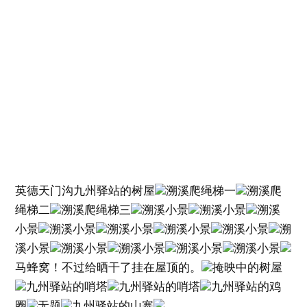
英德天门沟九州驿站的树屋
溯溪爬绳梯一
溯溪爬
绳梯二
溯溪爬绳梯三
溯溪小景
溯溪小景
溯溪
小景
溯溪小景
溯溪小景
溯溪小景
溯溪小景
溯
溪小景
溯溪小景
溯溪小景
溯溪小景
溯溪小景
马蜂窝！不过给晒干了挂在屋顶的。
掩映中的树屋
九州驿站的哨塔
九州驿站的哨塔
九州驿站的鸡
圈
无题
九州驿站的山寨