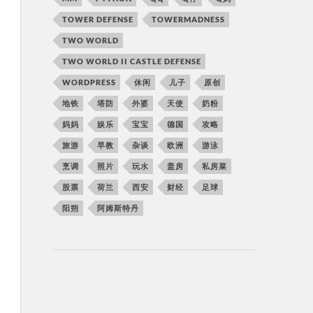
TOWER DEFENSE
TOWERMADNESS
TWO WORLD
TWO WORLD II CASTLE DEFENSE
WORDPRESS
休闲
儿子
原创
地铁
塔防
外婆
天使
奶粉
妈妈
娱乐
宝宝
德国
攻略
旅游
早教
杂谈
欧洲
游泳
烹调
照片
玩水
盖房
私房菜
股票
荷兰
西安
财经
足球
阳朔
阿姆斯特丹