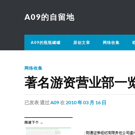
A09的自留地
A09的瓶瓶罐罐
原创文章
网络收集
网络收集
著名游资营业部一
已发表
通过
A09
在
2010 年 03 月 16 日
阅读下个 →