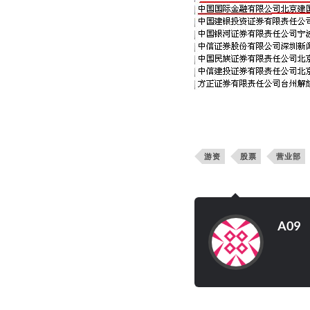
游资
股票
营业部
A09