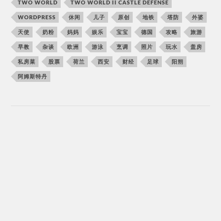
TWO WORLD
TWO WORLD II CASTLE DEFENSE
WORDPRESS
休闲
儿子
原创
地铁
塔防
外婆
天使
奶粉
妈妈
娱乐
宝宝
德国
攻略
旅游
早教
杂谈
欧洲
游泳
烹调
照片
玩水
盖房
私房菜
股票
荷兰
西安
财经
足球
阳朔
阿姆斯特丹