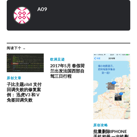
A09
阅读下个 →
欧洲足迹
2017年5月 春假荷
兰出发法国西部自
驾三日行程
原创文章
子比主题zibll 支付
回调失败的修复案
例： 迅虎V3 和 V
免签回调失败
原创攻略
批量删除IPHONE
手机相册,一次性删