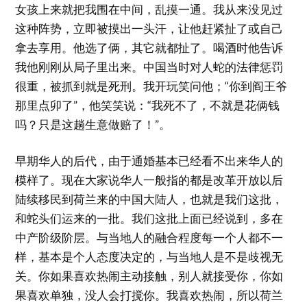
女孩上来就把我围在中间，乱摸一通。我从来没见过
这种阵势，立即被摸出一头汗，让他赶紧扯了或自己
拿去享用。他选了俩，其它就都扯了。喝酒时他告诉
我他刚刚从局子里出来。中国当时对人蛇的法律惩罚
很重，被抓到就是死刑。我开玩笑问他；“你到阎王爷
那里点卯了”，他笑笑说：“我死不了，不就是花俩钱
吗？只是这趟生意做赔了！”。
早期华人的后代，由于通婚基本已经看不出来华人的
模样了。现在大家说华人一般指的都是改革开放以后
陆续移民到荷兰来的中国大陆人，也就是我们这批，
和蛇头们运来的一批。我们这批上面已经说到，多在
中产阶级阶层。与当地人的融合程度每一个人都不一
样，基本是个人态度决定的，与当地人是不是歧视无
关。你如果喜欢热闹主动接触，别人就接受你，你如
果喜欢单独，没人会打搅你。我喜欢热闹，所以荷兰