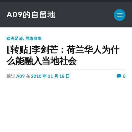
A09的自留地
欧洲足迹
,
网络收集
[转贴]李剑芒：荷兰华人为什
么能融入当地社会
通过
A09
在
2010 年 11 月 18 日
0