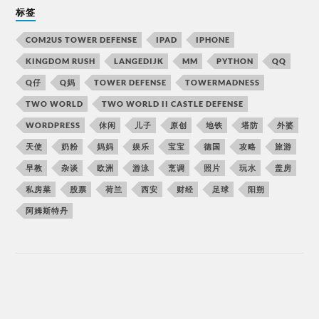
标签
COM2US TOWER DEFENSE
IPAD
IPHONE
KINGDOM RUSH
LANGEDIJK
MM
PYTHON
QQ
Q仔
Q妈
TOWER DEFENSE
TOWERMADNESS
TWO WORLD
TWO WORLD II CASTLE DEFENSE
WORDPRESS
休闲
儿子
原创
地铁
塔防
外婆
天使
奶粉
妈妈
娱乐
宝宝
德国
攻略
旅游
早教
杂谈
欧洲
游泳
烹调
照片
玩水
盖房
私房菜
股票
荷兰
西安
财经
足球
阳朔
阿姆斯特丹