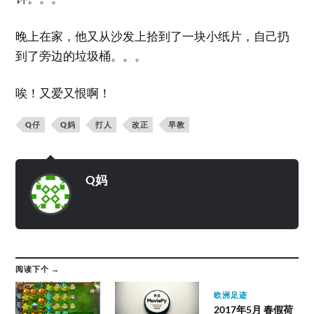
晚上在家，他又从沙发上拾到了一块小纸片，自己扔
到了旁边的垃圾桶。。。
唉！又爱又恨啊！
Q仔
Q妈
打人
改正
早教
Q妈
阅读下个 →
欧洲足迹
2017年5月 春假荷