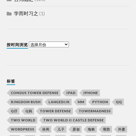
学而时习之
(1)
按时间浏览
标签
COM2US TOWER DEFENSE
IPAD
IPHONE
KINGDOM RUSH
LANGEDIJK
MM
PYTHON
QQ
Q仔
Q妈
TOWER DEFENSE
TOWERMADNESS
TWO WORLD
TWO WORLD II CASTLE DEFENSE
WORDPRESS
休闲
儿子
原创
地铁
塔防
外婆