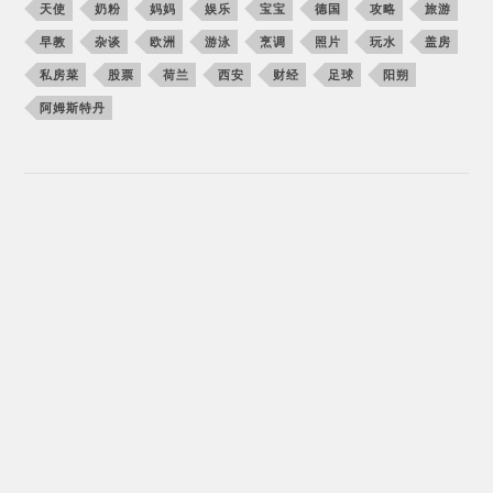
天使
奶粉
妈妈
娱乐
宝宝
德国
攻略
旅游
早教
杂谈
欧洲
游泳
烹调
照片
玩水
盖房
私房菜
股票
荷兰
西安
财经
足球
阳朔
阿姆斯特丹