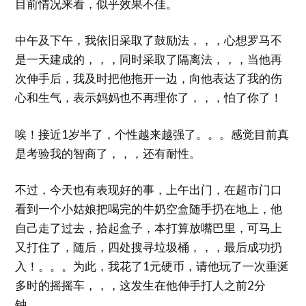
目前情况来看，似乎效果不佳。
中午及下午，我依旧采取了鼓励法，，，心想罗马不
是一天建成的，，，同时采取了隔离法，，，当他再
次伸手后，我及时把他拖开一边，向他表达了我的伤
心和生气，表示妈妈也不再理你了，，，怕了你了！
唉！接近1岁半了，个性越来越强了。。。感觉目前真
是考验我的智商了，，，还有耐性。
不过，今天也有表现好的事，上午出门，在超市门口
看到一个小姑娘把喝完的牛奶空盒随手扔在地上，他
自己走了过去，拾起盒子，本打算放嘴巴里，可马上
又打住了，随后，四处搜寻垃圾桶，，，最后成功扔
入！。。。为此，我花了1元硬币，请他玩了一次垂涎
多时的摇摇车，，，这发生在他伸手打人之前2分
钟。。。