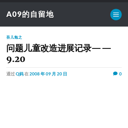
A09的自留地
吾儿勉之
问题儿童改造进展记录——
9.20
通过
Q妈
在
2008 年 09 月 20 日
0