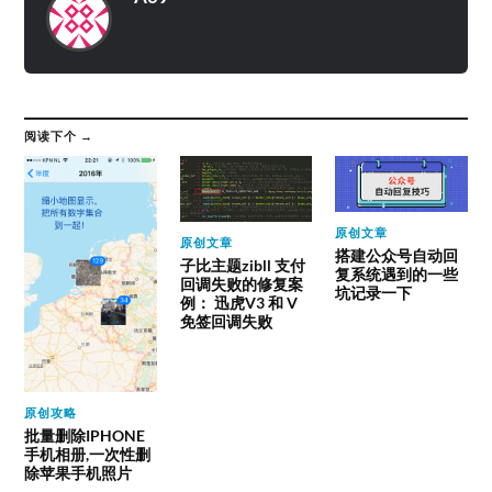
阅读下个 →
原创文章
原创文章
搭建公众号自动回
子比主题zibll 支付
复系统遇到的一些
回调失败的修复案
坑记录一下
例： 迅虎V3 和 V
免签回调失败
原创攻略
批量删除IPHONE
手机相册,一次性删
除苹果手机照片