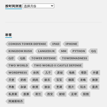
按时间浏览
标签
COM2US TOWER DEFENSE
IPAD
IPHONE
KINGDOM RUSH
LANGEDIJK
MM
PYTHON
QQ
Q仔
Q妈
TOWER DEFENSE
TOWERMADNESS
TWO WORLD
TWO WORLD II CASTLE DEFENSE
WORDPRESS
休闲
儿子
原创
地铁
塔防
外婆
天使
奶粉
妈妈
娱乐
宝宝
德国
攻略
旅游
早教
杂谈
欧洲
游泳
烹调
照片
玩水
盖房
私房菜
股票
荷兰
西安
财经
足球
阳朔
阿姆斯特丹