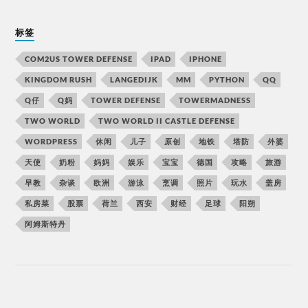
标签
COM2US TOWER DEFENSE
IPAD
IPHONE
KINGDOM RUSH
LANGEDIJK
MM
PYTHON
QQ
Q仔
Q妈
TOWER DEFENSE
TOWERMADNESS
TWO WORLD
TWO WORLD II CASTLE DEFENSE
WORDPRESS
休闲
儿子
原创
地铁
塔防
外婆
天使
奶粉
妈妈
娱乐
宝宝
德国
攻略
旅游
早教
杂谈
欧洲
游泳
烹调
照片
玩水
盖房
私房菜
股票
荷兰
西安
财经
足球
阳朔
阿姆斯特丹