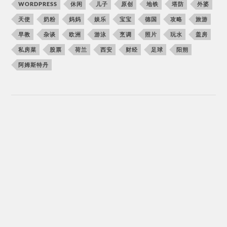
WORDPRESS
休闲
儿子
原创
地铁
塔防
外婆
天使
奶粉
妈妈
娱乐
宝宝
德国
攻略
旅游
早教
杂谈
欧洲
游泳
烹调
照片
玩水
盖房
私房菜
股票
荷兰
西安
财经
足球
阳朔
阿姆斯特丹