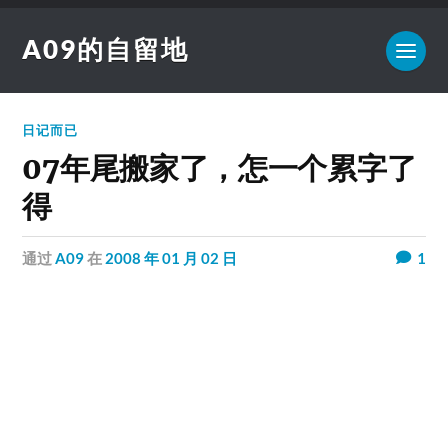
A09的自留地
日记而已
07年尾搬家了，怎一个累字了
得
通过
A09
在
2008 年 01 月 02 日
1