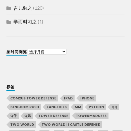
吾儿勉之
(120)
学而时习之
(1)
按时间浏览
标签
COM2US TOWER DEFENSE
IPAD
IPHONE
KINGDOM RUSH
LANGEDIJK
MM
PYTHON
QQ
Q仔
Q妈
TOWER DEFENSE
TOWERMADNESS
TWO WORLD
TWO WORLD II CASTLE DEFENSE