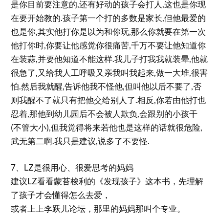
是你目前要注意的,还有好动的孩子会打人,这也是你现
在要开始教的.孩子第一个打的多数是家长,但他最爱的
也是你,其实他打你是以为和你玩,那么你就要在第一次
他打你时,你要让他感觉你很痛苦,千万不要让他知道你
在装蒜,并要他知道不能这样.我儿子打我我就装晕,他就
很急了,又给我人工呼吸又亲我叫我起来,做一大堆,很害
怕.然后我就醒,告诉他我不怪他,但叫他以后不要了,否
则我醒不了就只有把他交给别人了.相反,你若由他打也
忍着,那他到幼儿园后不会被人欺负,会跟别的小孩干
(不管大小),但我觉得将来若他也是这样的话就很危险,
武无第二啊.我只是建议,说多了不要怪.
7、LZ是很用心、很爱思考的妈妈
建议LZ看看蒙苔梭利的《发现孩子》这本书，先理解
了孩子才会懂得怎么去爱，
或者上上李跃儿论坛，那里的妈妈那叫个专业。