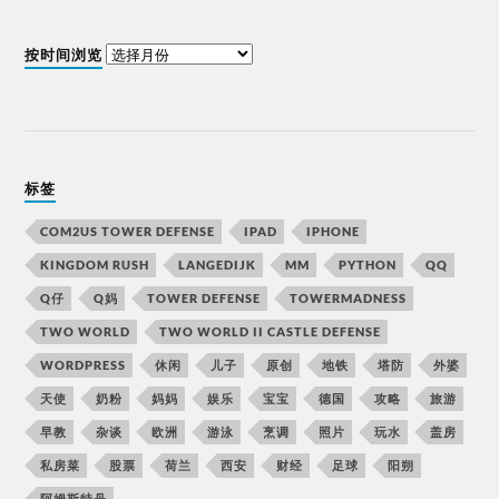
按时间浏览
标签
COM2US TOWER DEFENSE
IPAD
IPHONE
KINGDOM RUSH
LANGEDIJK
MM
PYTHON
QQ
Q仔
Q妈
TOWER DEFENSE
TOWERMADNESS
TWO WORLD
TWO WORLD II CASTLE DEFENSE
WORDPRESS
休闲
儿子
原创
地铁
塔防
外婆
天使
奶粉
妈妈
娱乐
宝宝
德国
攻略
旅游
早教
杂谈
欧洲
游泳
烹调
照片
玩水
盖房
私房菜
股票
荷兰
西安
财经
足球
阳朔
阿姆斯特丹