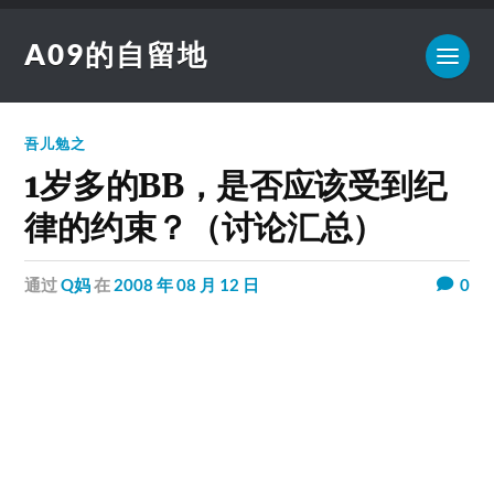
A09的自留地
吾儿勉之
1岁多的BB，是否应该受到纪
律的约束？（讨论汇总）
通过
Q妈
在
2008 年 08 月 12 日
0