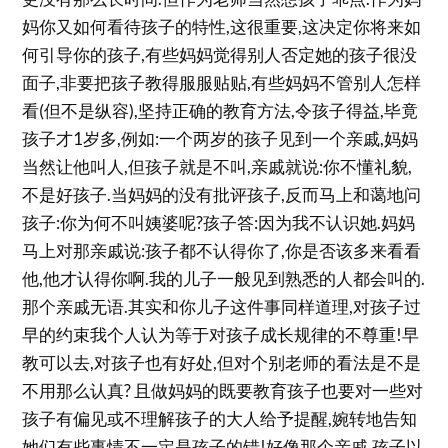
妈你又如何看待孩子的特性,这很重要,这决定你将来如
何引导你的孩子,有些妈妈觉得别人否定她的孩子很没
面子,非要把孩子教得服服贴贴,有些妈妈不管别人怎样
看(但不是纵容),坚持正确的教育方法,令孩子得益,毕竟
孩子才1岁多,例如:一个两岁的孩子见到一个亲戚,妈妈
当然让他叫人,但孩子就是不叫,亲戚就说:你不懂礼貌,
不是好孩子.当妈妈的没有批评孩子,反而马上和蔼地问
孩子:你为何不叫姨婆呢?孩子答:因为我不认识她.妈妈
马上对那亲戚说:孩子都不认得你了,你是否该多来看看
他,他才认得你啊.我的儿子一般见到熟悉的人都会叫的.
那个亲戚无语.其实和你儿子这件事同样道理,对孩子过
早的约束我个人认为等于对孩子成长规律的不尊重!早
教可以去,对孩子也有好处,但对个别老师的看法是不是
不用那么认真? 且做妈妈的既要教育孩子也要对一些对
孩子有偏见或不理解孩子的大人给予提醒,婉转地告知
她们有些事情不一定是孩子的错!好像那个亲戚,孩子以