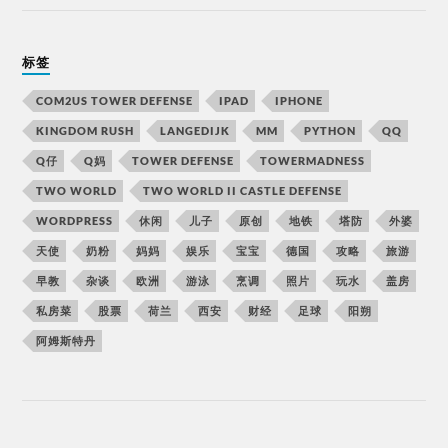
标签
COM2US TOWER DEFENSE
IPAD
IPHONE
KINGDOM RUSH
LANGEDIJK
MM
PYTHON
QQ
Q仔
Q妈
TOWER DEFENSE
TOWERMADNESS
TWO WORLD
TWO WORLD II CASTLE DEFENSE
WORDPRESS
休闲
儿子
原创
地铁
塔防
外婆
天使
奶粉
妈妈
娱乐
宝宝
德国
攻略
旅游
早教
杂谈
欧洲
游泳
烹调
照片
玩水
盖房
私房菜
股票
荷兰
西安
财经
足球
阳朔
阿姆斯特丹