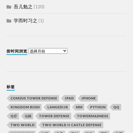
吾儿勉之
(120)
学而时习之
(1)
按时间浏览
标签
COM2US TOWER DEFENSE
IPAD
IPHONE
KINGDOM RUSH
LANGEDIJK
MM
PYTHON
QQ
Q仔
Q妈
TOWER DEFENSE
TOWERMADNESS
TWO WORLD
TWO WORLD II CASTLE DEFENSE