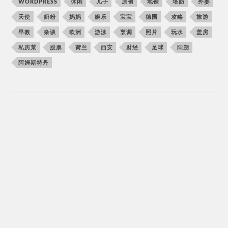
WORDPRESS
休闲
儿子
原创
地铁
塔防
外婆
天使
奶粉
妈妈
娱乐
宝宝
德国
攻略
旅游
早教
杂谈
欧洲
游泳
烹调
照片
玩水
盖房
私房菜
股票
荷兰
西安
财经
足球
阳朔
阿姆斯特丹