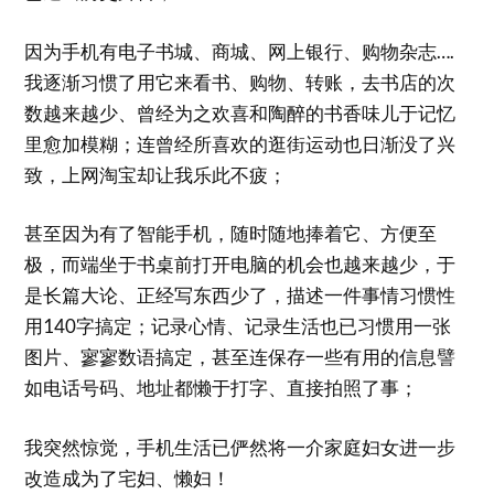
因为手机有电子书城、商城、网上银行、购物杂志….
我逐渐习惯了用它来看书、购物、转账，去书店的次
数越来越少、曾经为之欢喜和陶醉的书香味儿于记忆
里愈加模糊；连曾经所喜欢的逛街运动也日渐没了兴
致，上网淘宝却让我乐此不疲；
甚至因为有了智能手机，随时随地捧着它、方便至
极，而端坐于书桌前打开电脑的机会也越来越少，于
是长篇大论、正经写东西少了，描述一件事情习惯性
用140字搞定；记录心情、记录生活也已习惯用一张
图片、寥寥数语搞定，甚至连保存一些有用的信息譬
如电话号码、地址都懒于打字、直接拍照了事；
我突然惊觉，手机生活已俨然将一介家庭妇女进一步
改造成为了宅妇、懒妇！