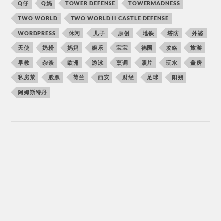
Q仔
Q妈
TOWER DEFENSE
TOWERMADNESS
TWO WORLD
TWO WORLD II CASTLE DEFENSE
WORDPRESS
休闲
儿子
原创
地铁
塔防
外婆
天使
奶粉
妈妈
娱乐
宝宝
德国
攻略
旅游
早教
杂谈
欧洲
游泳
烹调
照片
玩水
盖房
私房菜
股票
荷兰
西安
财经
足球
阳朔
阿姆斯特丹