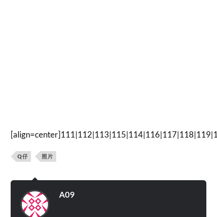
[align=center]
111|112|113|115|114|116|117|118|119|
Q仔
照片
A09