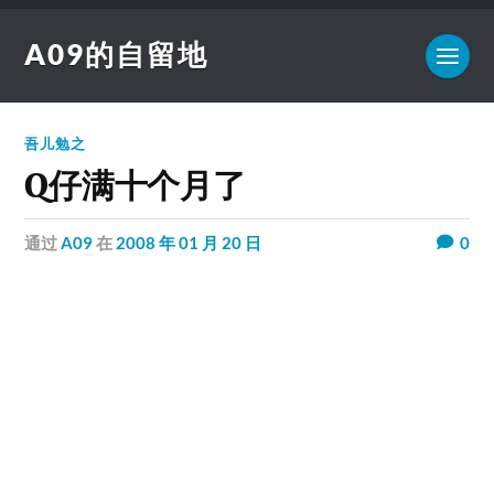
A09的自留地
吾儿勉之
Q仔满十个月了
通过
A09
在
2008 年 01 月 20 日
0