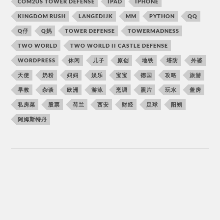
COM2US TOWER DEFENSE
IPAD
IPHONE
KINGDOM RUSH
LANGEDIJK
MM
PYTHON
QQ
Q仔
Q妈
TOWER DEFENSE
TOWERMADNESS
TWO WORLD
TWO WORLD II CASTLE DEFENSE
WORDPRESS
休闲
儿子
原创
地铁
塔防
外婆
天使
奶粉
妈妈
娱乐
宝宝
德国
攻略
旅游
早教
杂谈
欧洲
游泳
烹调
照片
玩水
盖房
私房菜
股票
荷兰
西安
财经
足球
阳朔
阿姆斯特丹