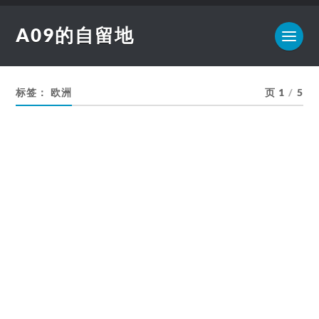
A09的自留地
标签：
欧洲
页 1
/
5