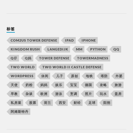
标签
COM2US TOWER DEFENSE
IPAD
IPHONE
KINGDOM RUSH
LANGEDIJK
MM
PYTHON
QQ
Q仔
Q妈
TOWER DEFENSE
TOWERMADNESS
TWO WORLD
TWO WORLD II CASTLE DEFENSE
WORDPRESS
休闲
儿子
原创
地铁
塔防
外婆
天使
奶粉
妈妈
娱乐
宝宝
德国
攻略
旅游
早教
杂谈
欧洲
游泳
烹调
照片
玩水
盖房
私房菜
股票
荷兰
西安
财经
足球
阳朔
阿姆斯特丹