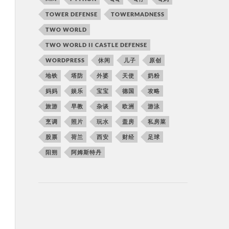
TOWER DEFENSE
TOWERMADNESS
TWO WORLD
TWO WORLD II CASTLE DEFENSE
WORDPRESS
休闲
儿子
原创
地铁
塔防
外婆
天使
奶粉
妈妈
娱乐
宝宝
德国
攻略
旅游
早教
杂谈
欧洲
游泳
烹调
照片
玩水
盖房
私房菜
股票
荷兰
西安
财经
足球
阳朔
阿姆斯特丹