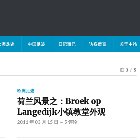
欧洲足迹
中国足迹
日记而已
访客留言
关于本站
页 3
/
5
欧洲足迹
荷兰风景之：Broek op
Langedijk小镇教堂外观
2011 年 03 月 15 日
—
5 评论