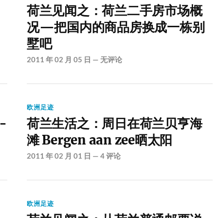
荷兰见闻之：荷兰二手房市场概
况—把国内的商品房换成一栋别
墅吧
2011 年 02 月 05 日
—
无评论
欧洲足迹
-
荷兰生活之：周日在荷兰贝亨海
滩 Bergen aan zee晒太阳
2011 年 02 月 01 日
—
4 评论
欧洲足迹