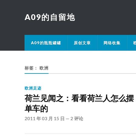
A09的自留地
A09的瓶瓶罐罐
原创文章
网络收集
标签：
欧洲
欧洲足迹
荷兰见闻之：看看荷兰人怎么摆
单车的
2011 年 03 月 15 日
—
2 评论