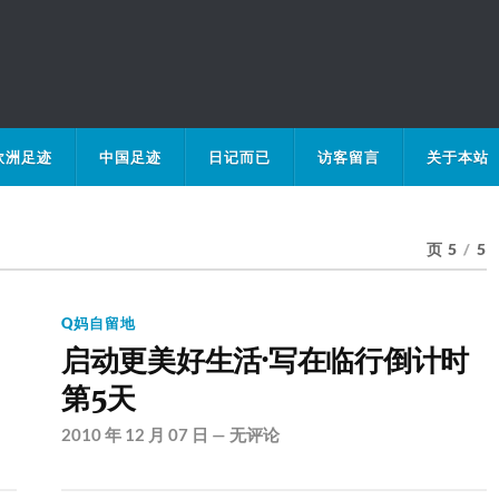
欧洲足迹
中国足迹
日记而已
访客留言
关于本站
页 5
/
5
Q妈自留地
启动更美好生活·写在临行倒计时
第5天
2010 年 12 月 07 日
—
无评论