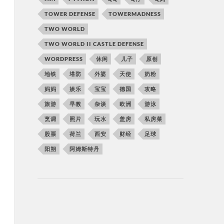
TOWER DEFENSE
TOWERMADNESS
TWO WORLD
TWO WORLD II CASTLE DEFENSE
WORDPRESS
休闲
儿子
原创
地铁
塔防
外婆
天使
奶粉
妈妈
娱乐
宝宝
德国
攻略
旅游
早教
杂谈
欧洲
游泳
烹调
照片
玩水
盖房
私房菜
股票
荷兰
西安
财经
足球
阳朔
阿姆斯特丹