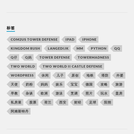
标签
COM2US TOWER DEFENSE
IPAD
IPHONE
KINGDOM RUSH
LANGEDIJK
MM
PYTHON
QQ
Q仔
Q妈
TOWER DEFENSE
TOWERMADNESS
TWO WORLD
TWO WORLD II CASTLE DEFENSE
WORDPRESS
休闲
儿子
原创
地铁
塔防
外婆
天使
奶粉
妈妈
娱乐
宝宝
德国
攻略
旅游
早教
杂谈
欧洲
游泳
烹调
照片
玩水
盖房
私房菜
股票
荷兰
西安
财经
足球
阳朔
阿姆斯特丹