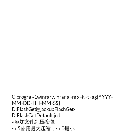
C:progra~1winrarwinrar a -m5 -k -t -ag[YYYY-
MM-DD-HH-MM-SS]
D:FlashGetackupFlashGet-
D:FlashGetDefault.jcd
a添加文件到压缩包。
-m5使用最大压缩，-m0最小