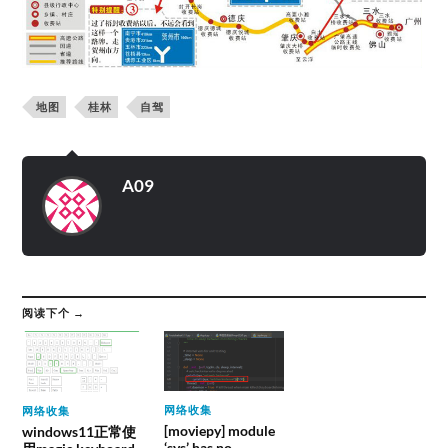
地图
桂林
自驾
A09
阅读下个 →
网络收集
网络收集
[moviepy] module
windows11正常使
‘sys’ has no