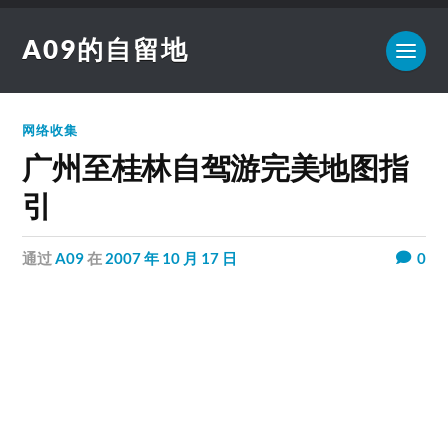
A09的自留地
网络收集
广州至桂林自驾游完美地图指
引
通过
A09
在
2007 年 10 月 17 日
0