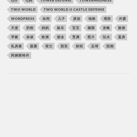
Q仔
Q妈
TOWER DEFENSE
TOWERMADNESS
TWO WORLD
TWO WORLD II CASTLE DEFENSE
WORDPRESS
休闲
儿子
原创
地铁
塔防
外婆
天使
奶粉
妈妈
娱乐
宝宝
德国
攻略
旅游
早教
杂谈
欧洲
游泳
烹调
照片
玩水
盖房
私房菜
股票
荷兰
西安
财经
足球
阳朔
阿姆斯特丹