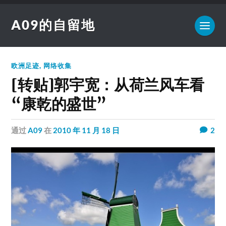
A09的自留地
欧洲足迹
,
网络收集
[转贴]郭宇宽：从荷兰风车看
“康乾的盛世”
通过
A09
在
2010 年 11 月 18 日
2