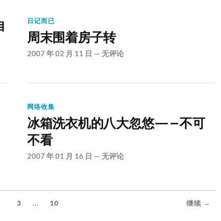
日记而已
自
周末围着房子转
2007 年 02 月 11 日
—
无评论
网络收集
冰箱洗衣机的八大忽悠—–不可
不看
2007 年 01 月 16 日
—
无评论
...
2
3
10
继续 →