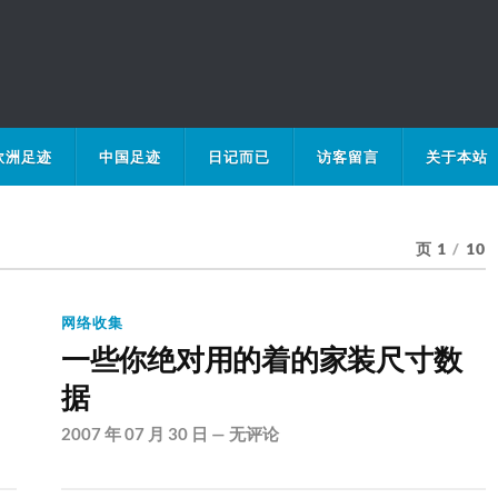
欧洲足迹
中国足迹
日记而已
访客留言
关于本站
页 1
/
10
网络收集
一些你绝对用的着的家装尺寸数
据
2007 年 07 月 30 日
—
无评论