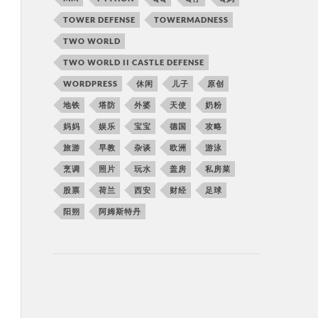
TOWER DEFENSE
TOWERMADNESS
TWO WORLD
TWO WORLD II CASTLE DEFENSE
WORDPRESS
休闲
儿子
原创
地铁
塔防
外婆
天使
奶粉
妈妈
娱乐
宝宝
德国
攻略
旅游
早教
杂谈
欧洲
游泳
烹调
照片
玩水
盖房
私房菜
股票
荷兰
西安
财经
足球
阳朔
阿姆斯特丹